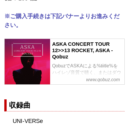
※ご購入手続きは下記バナーよりお進みくだ
さい。
ASKA CONCERT TOUR
12>>13 ROCKET, ASKA -
Qobuz
QobuzでASKAによる%tiitle%を
ハイレゾ音質で聴く、またはダウ
ンロードする
www.qobuz.com
サブスクリプションは¥1,280/月
から
収録曲
UNI-VERSe