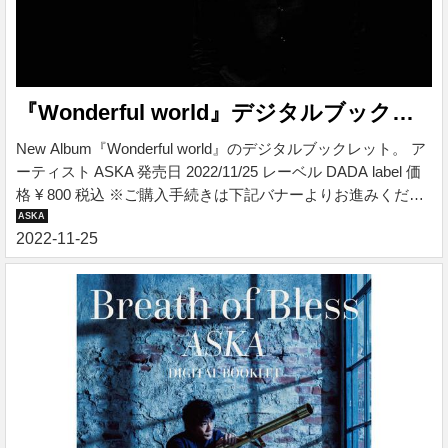
『Wonderful world』デジタルブックレット
New Album『Wonderful world』のデジタルブックレット。 ア
ーティスト ASKA 発売日 2022/11/25 レーベル DADA label 価
格 ¥ 800 税込 ※ご購入手続きは下記バナーよりお進みくださ
い。 収録コンテンツ ・散文詩＆全曲歌詞 ・音楽ライターラ
イナーノーツ ・撮りおろし写真 ファイルサイズ：24MB