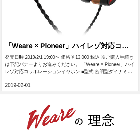
「Weare × Pioneer」ハイレゾ対応コラボレーションイヤホン
発売日時 2019/2/1 19:00〜 価格 ¥ 13,000 税込 ※ご購入手続き
は下記バナーよりお進みください。 「Weare × Pioneer」ハイ
レゾ対応コラボレーションイヤホン ■型式 密閉型ダイナミッ
ク ■インピーダンス 26 Ω ■出力音圧レベル 108 dB ■再生周波
数帯域 5 Hz ～ 50 000 Hz ■最大入力 100 mW(JEITA) ■使用ユ
ニット φ9.7 mm ■接続コード OFCリッツ線 1.2 m(PVC) ■プ
ラグ φ3.5 mm 4極ステレオミニプラグ(金メッキ) ■質量(コー
ド含まず) 9 g ■付属品 イヤホンチップ(シリコン) S/M...