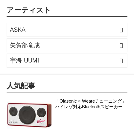
グレコードとして特別に制作。 2枚組という贅沢な仕様や、
アーティスト
このレコードでしか聴けない「いつかどこかで」の収録な
ど、傑作と呼ばれたこのアルバムが、 アナログレコードとい
うより一層の姿と、とびきりの音で魅了します。 「音に包ま
ASKA
れ...
矢賀部竜成
宇海-UUMI-
人気記事
「Olasonic × Weareチューニング」
ハイレゾ対応Bluetoothスピーカー