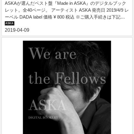
ASKAが選んだベスト盤『Made in ASKA』のデジタルブック
レット。全40ページ。 アーティスト ASKA 発売日 2019/4/9 レ
ーベル DADA label 価格 ¥ 800 税込 ※ご購入手続きは下記バ
ナーよりお進みください。 『Made in ASKA』デジタルブック
レット ASKAが選んだベスト盤『Made in ASKA』のデジタル
ブックレット。全40ページ。 ■収録コンテンツ ・散文詩＆全
曲歌詞 ・音楽ライターライナーノーツ ・撮りおろし写真 収
録コンテンツ ・散文詩＆全曲歌詞 ・音楽ライターライナーノ
ーツ ・撮りおろし写真 ファイルサイズ：23.0MB