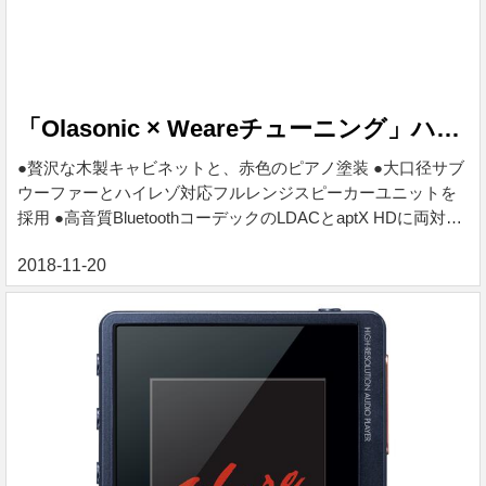
「Olasonic × Weareチューニング」ハイレゾ対応Bluetoothスピーカー
●贅沢な木製キャビネットと、赤色のピアノ塗装 ●大口径サブ
ウーファーとハイレゾ対応フルレンジスピーカーユニットを
採用 ●高音質BluetoothコーデックのLDACとaptX HDに両対応
●スピーカー同士の干渉を排除したバイアンプ構成 ●アナログ
音源もデジタル処理により高音質化 ●Weare監修による音質チ
ューニング ◆Olasonic事業終了に伴い、2023年8月31日修理
サポート終了 Bluetoothでハイレゾサウンドをお楽しみいただ
ける特性を兼ね備えています。 発売日時 2018/11/20 19:00〜
価格 ¥ 35,640 税込 ※ご購入手続きは下記バナーよりお進みく
ださ...