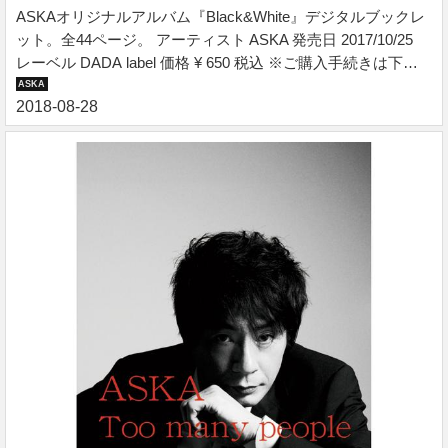
ASKAオリジナルアルバム『Black&White』デジタルブックレ
ット。全44ページ。 アーティスト ASKA 発売日 2017/10/25
レーベル DADA label 価格 ¥ 650 税込 ※ご購入手続きは下記
バナーよりお進みください。 『Black&White』デジタルブッ
クレット ASKAオリジナルアルバム『Black&White』デジタル
ブックレット。全44ページ。 収録コンテンツ ・散文詩＆全曲
歌詞 ・音楽評論家 小貫 信昭氏によるライナーノーツ ・音楽
ライター 島田 諭氏によるインタビュー ・オリジナル フォト
ショット ファイルサイズ：36.3MB