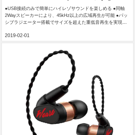
●USB接続のみで簡単にハイレゾサウンドを楽しめる ●同軸
2Wayスピーカーにより、45kHz以上の広域再生が可能 ●パッ
シブラジエーター搭載でサイズを超えた重低音再生を実現
●Weare監修による音質チューニング ◆Olasonic事業終了に伴
い、2023年8月31日修理サポート終了 発売日時 2019/2/1
19:00〜 価格 ¥ 21,600 税込 ※ご購入手続きは下記バナーより
お進みください。 「Olasonic × Weareチューニング」ハイレ
ゾ対応USBスピーカー ●USB接続のみで簡単にハイレゾサウ
ンドを楽しめる ●同軸2Wayスピーカーにより、45kHz以上の
広域再生...