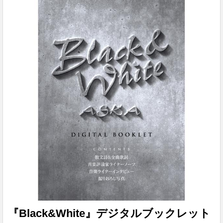
16 GB（システム領域含む） ■拡張スロット
microSD×2（SDHC、SDXC 対応）、1スロット最大...
『Black&White』デジタルブックレット