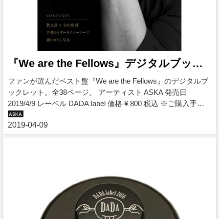
『We are the Fellows』デジタルブックレット
ファンが選んだベスト盤『We are the Fellows』のデジタルブ
ックレット。全38ページ。 アーティスト ASKA 発売日
2019/4/9 レーベル DADA label 価格 ¥ 800 税込 ※ご購入手続
きは下記バナーよりお進みください。 『We are the Fellows』
デジタルブックレット ファンが選んだベスト盤『We are the
Fellows』のデジタルブックレット。全38ページ。 ■収録コン
テンツ ・散文詩＆全曲歌詞 ・音楽ライターライナーノーツ
・撮りおろし写真 収録コンテンツ ・散文詩＆全曲歌詞 ・音
楽ライターライナーノーツ ・撮りおろし写真 ファ...