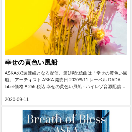
幸せの黄色い風船
ASKAの3週連続となる配信、第1弾配信曲は「幸せの黄色い風
船」 アーティスト ASKA 発売日 2020/9/11 レーベル DADA
label 価格 ¥ 255 税込 幸せの黄色い風船 - ハイレゾ音源配信サ
イト【e-onkyo music】 ロック・J-POP・ジャズ・クラシッ
ク・アニソン・エレクトロ。様々なジャンルをハイレゾで配
信中。WAV・flac・DSDなど各種フォーマット選択も可能。
ハイレゾ聴くならe-onkyo music！