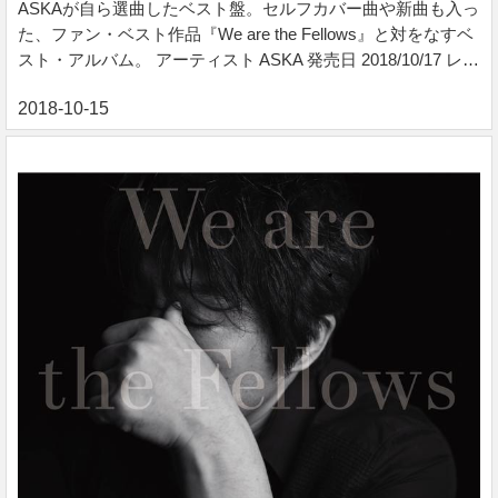
ASKAが自ら選曲したベスト盤。セルフカバー曲や新曲も入っ
た、ファン・ベスト作品『We are the Fellows』と対をなすベ
スト・アルバム。 アーティスト ASKA 発売日 2018/10/17 レー
ベル Yamaha Music Communications 価格 ¥ 3,200 税込 各曲 ¥
280 税込 ※ご購入手続きは下記バナーよりお進みください。
Made in ASKA, ASKA - Qobuz QobuzでASKAによる%tiitle%を
ハイレゾ音質で聴く、またはダウンロードする サブスクリプ
ションは¥1,280/月から 収録曲 01. MIDNIGHT 2 C...