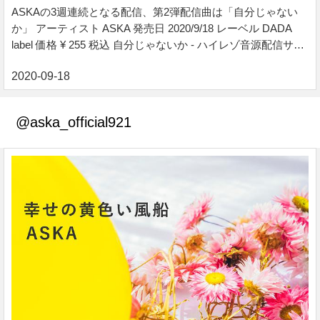
ASKAの3週連続となる配信、第2弾配信曲は「自分じゃない
か」 アーティスト ASKA 発売日 2020/9/18 レーベル DADA
label 価格 ¥ 255 税込 自分じゃないか - ハイレゾ音源配信サイ
ト【e-onkyo music】 ロック・J-POP・ジャズ・クラシック・
アニソン・エレクトロ。様々なジャンルをハイレゾで配信
中。WAV・flac・DSDなど各種フォーマット選択も可能。ハ
イレゾ聴くならe-onkyo music！
@aska_official921