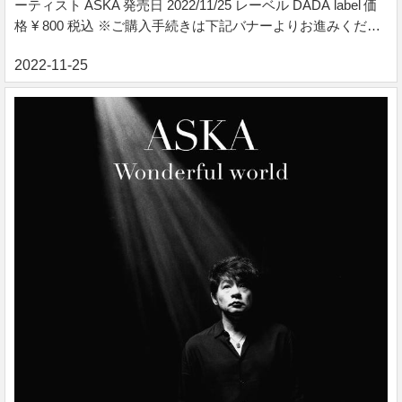
ーティスト ASKA 発売日 2022/11/25 レーベル DADA label 価
格 ¥ 800 税込 ※ご購入手続きは下記バナーよりお進みくださ
い。 収録コンテンツ ・散文詩＆全曲歌詞 ・音楽ライターラ
イナーノーツ ・撮りおろし写真 ファイルサイズ：24MB