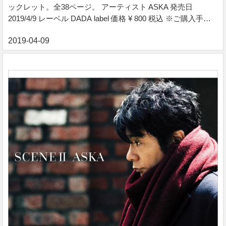
ックレット。全38ページ。 アーティスト ASKA 発売日
2019/4/9 レーベル DADA label 価格 ¥ 800 税込 ※ご購入手続
きは下記バナーよりお進みください。 『We are the Fellows』
デジタルブックレット ファンが選んだベスト盤『We are the
Fellows』のデジタルブックレット。全38ページ。 ■収録コン
テンツ ・散文詩＆全曲歌詞 ・音楽ライターライナーノーツ
・撮りおろし写真 収録コンテンツ ・散文詩＆全曲歌詞 ・音
楽ライターライナーノーツ ・撮りおろし写真 ファ...