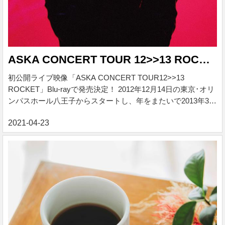
ASKA CONCERT TOUR 12>>13 ROCKET
初公開ライブ映像「ASKA CONCERT TOUR12>>13
ROCKET」Blu-rayで発売決定！ 2012年12月14日の東京･オリ
ンパスホール八王子からスタートし、年をまたいで2013年3月
20日を最終日としたコンサートツアー「ASKA CONCERT
TOUR 12＞＞13 ROCKET」。収録は行われたが未発表となっ
ていた映像が、この度、 Blu-rayとして発売されることになり
ました。当時の貴重なライブ映像と感動を、ぜひ、この機会
にご覧ください。 アーティスト ASKA 発売日 2021/4/23 レー
ベル DADA label 価格 ¥ 2,400 税込 各曲 ¥ 2...