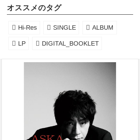
歌詞 ・音楽評論家 小貫 信昭氏によるライナーノーツ ・音楽
オススメのタグ
ライター 島田 諭氏によるインタビュー ・オリジナル フォト
ショット ファイルサイズ：36.3MB
Hi-Res
SINGLE
ALBUM
LP
DIGITAL_BOOKLET