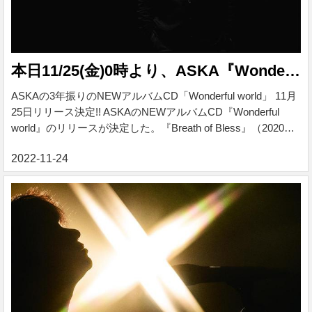
本日11/25(金)0時より、ASKA『Wonderful world』音源配信開始
ASKAの3年振りのNEWアルバムCD「Wonderful world」 11月
25日リリース決定!! ASKAのNEWアルバムCD『Wonderful
world』のリリースが決定した。『Breath of Bless』（2020年3
月）以来、約3年振りのリリース。ASKA・音楽活動43年間＆
ソロ35周年の集大成となる新アルバムが完成した。 「自分自
身の回りのひとつひとつの出来事が繋がって作品が仕上が
る。そして、今ここにある自分の楽曲の全てをアルバム作品
としてリリースしていく」。まさに今の”ASKAのありった
け”が凝縮されたASKA渾身の最新アルバムだ。 TV音楽番組
（9月11日放送）...