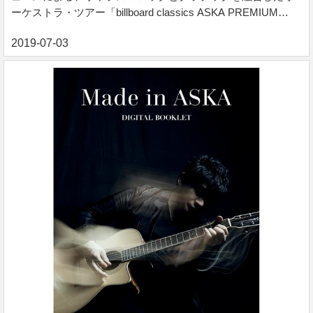
ーケストラ・ツアー「billboard classics ASKA PREMIUM
SYMPHONIC CONCERT 2018 -THE PRIDE-」で、約5年振り
に新たなスタートを切ったASKA。全国の名門オーケストラと
の共演による、新しい音楽の可能性を示したASKAが、2019
年には、約6年振りとなる、ファン待望のバンドツアー
「ASKA CONCERT TOUR 2019 Made in ASKA -40年のあり
ったけ-」を開催。2月6日のオリンパスホール八王子公演を皮
切り...