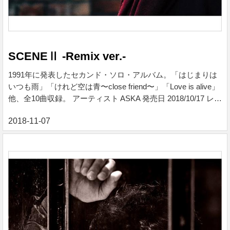
SCENEⅡ -Remix ver.-
1991年に発表したセカンド・ソロ・アルバム。「はじまりは
いつも雨」「けれど空は青〜close friend〜」「Love is alive」
他、全10曲収録。 アーティスト ASKA 発売日 2018/10/17 レ
ーベル Yamaha Music Communications 価格 ¥ 2,800 税込 各曲
¥ 280 税込 ※ご購入手続きは下記バナーよりお進みくださ
い。 SCENEⅡ - Remix ver.-, ASKA - Qobuz QobuzでASKAに
よる%tiitle%をハイレゾ音質で聴く、またはダウンロードする
サブスクリプションは¥1,280/月から 収録曲 1....