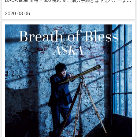
DADA label 価格 ¥ 800 税込 ※ご購入手続きは下記バナーより
お進みください。 『Breath of Bless』デジタルブックレット
New Album『Breath of Bless』のデジタルブックレット。全
40ページ。 ■収録コンテンツ ・散文詩＆全曲歌詞 ・音楽ライ
ターライナーノーツ ・撮りおろし写真 収録コンテンツ ・散
文詩＆全曲歌詞 ・音楽ライターライナーノーツ ・撮りおろし
写真 ファイルサイズ：72.0MB