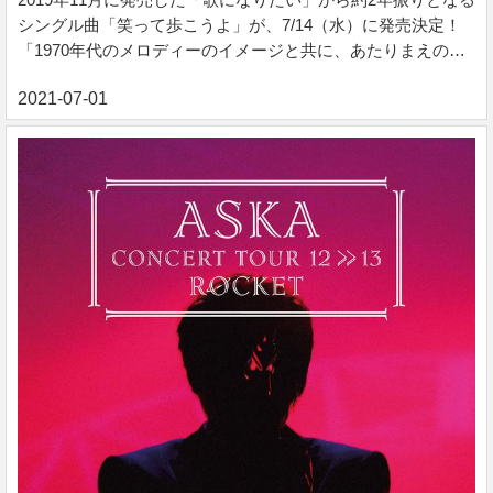
シングル曲「笑って歩こうよ」が、7/14（水）に発売決定！
「1970年代のメロディーのイメージと共に、あたりまえの言
葉を言えない今という時代に、“笑う”ということ、そして何を
大切に進むかを意識したかった」というASKAのメッセージが
込められたシングル曲となる。 アーティスト ASKA 発売日
2021/6/30 レーベル DADA label 価格 ¥ 1,430 税込 各曲 ¥ 255
税込 ※ご購入手続きは下記バナーよりお進みください。 笑っ
て歩こうよ, ASKA - Qobuz QobuzでASKAによる%tiitle%...