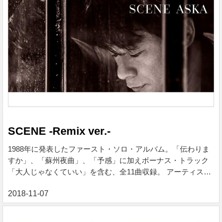
SCENE -Remix ver.-
1988年に発表したファースト・ソロ・アルバム。「伝わりま
すか」、「蘇州夜曲」、「予感」に加えボーナス・トラック
「大人じゃなくていい」を含む、全11曲収録。 アーティスト
ASKA 発売日 2018/11/7 レーベル Yamaha Music
Communications 価格 ¥ 3,080 税込 各曲 ¥ 280 税込 ※ご購入
手続きは下記バナーよりお進みください。 SCENE - Remix
ver. -, ASKA - Qobuz QobuzでASKAによる%tiitle%をハイレゾ