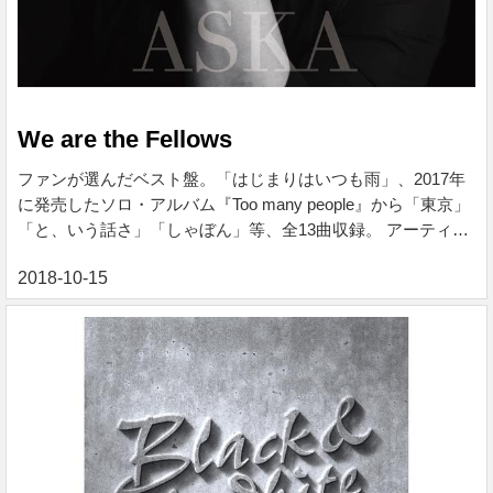
We are the Fellows
ファンが選んだベスト盤。「はじまりはいつも雨」、2017年
に発売したソロ・アルバム『Too many people』から「東京」
「と、いう話さ」「しゃぼん」等、全13曲収録。 アーティス
ト ASKA 発売日 2018/10/17 レーベル Yamaha Music
Communications 価格 ¥ 3,200 税込 各曲 ¥ 280 税込 ※ご購入
手続きは下記バナーよりお進みください。 We are the
Fellows, ASKA - Qobuz QobuzでASKAによる%tiitle%をハイレ
ゾ音質で聴く、またはダウンロードする サブスクリプション
は¥1,280/月から 収...