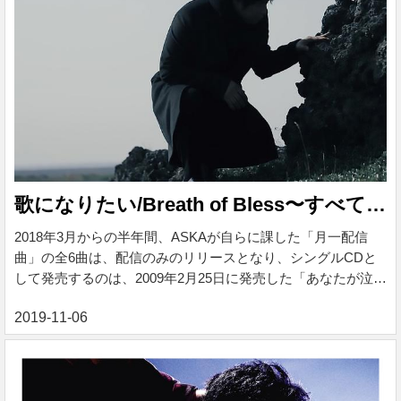
歌になりたい/Breath of Bless〜すべてのアスリートたちへ
2018年3月からの半年間、ASKAが自らに課した「月一配信
曲」の全6曲は、配信のみのリリースとなり、シングルCDと
して発売するのは、2009年2月25日に発売した「あなたが泣く
ことはない」以来、約10年ぶり。表題曲の「歌になりたい」
は、「ASKA CONCERT TOUR 2019 Made in ASKA -40年の
ありったけ-」のステージ上で披露された楽曲。セットリスト
の中でも重要な役割を果たした曲でもあり、歌詞の中には、
「命」や「宇宙」が登場する壮大なテーマだが、誰もが心に