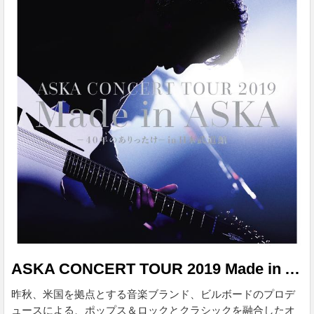
持つ「愛の歌」になっています。東京オリンピックをイメー
ジして制作した楽曲「Breath of Bless～す...
ASKA CONCERT TOUR 2019 Made in ASKA -40年のありったけ- in 日本武道館
昨秋、米国を拠点とする音楽ブランド、ビルボードのプロデ
ュースによる、ポップス＆ロックとクラシックを融合したオ