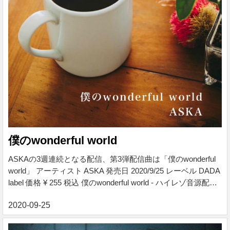
僕のwonderful world
ASKAの3週連続となる配信、第3弾配信曲は「僕のwonderful
world」 アーティスト ASKA 発売日 2020/9/25 レーベル DADA
label 価格 ¥ 255 税込 僕のwonderful world - ハイレゾ音源配信
サイト【e-onkyo music】 ロック・J-POP・ジャズ・クラシッ
ク・アニソン・エレクトロ。様々なジャンルをハイレゾで配
信中。WAV・flac・DSDなど各種フォーマット選択も可能。
ハイレゾ聴くならe-onkyo music！