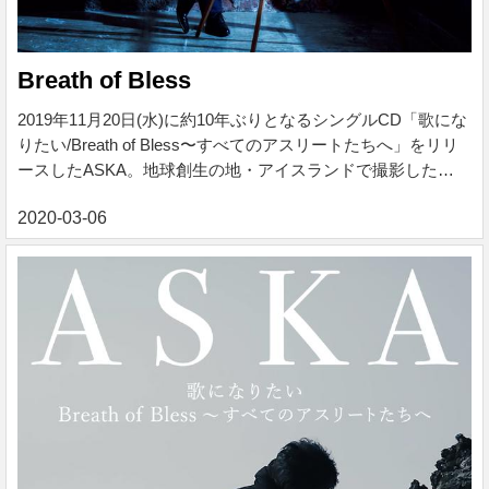
Breath of Bless
2019年11月20日(水)に約10年ぶりとなるシングルCD「歌にな
りたい/Breath of Bless〜すべてのアスリートたちへ」をリリ
ースしたASKA。地球創生の地・アイスランドで撮影した
Music Videoと相まって、現在、ロングヒットセールス中。そ
んな最中、ASKA のニューアルバムが、2020年3月20 日(金)に
発売決定。アルバムタイトルは、「Breath of Bless」。 現
在、各地完売が続くコンサートツアー「ASKA premium
ensemble concert -higher ground-」でも披露している新曲「百
花繚乱」「We Love Music」のほ...