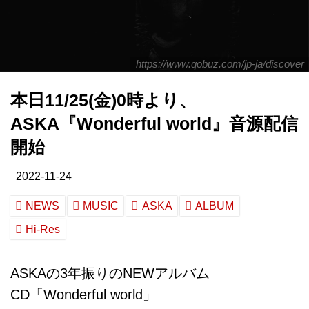
https://www.qobuz.com/jp-ja/discover
本日11/25(金)0時より、
ASKA『Wonderful world』音源配信
開始
2022-11-24
NEWS
MUSIC
ASKA
ALBUM
Hi-Res
ASKAの3年振りのNEWアルバム
CD「Wonderful world」