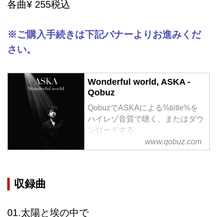
各曲¥ 255税込
※ご購入手続きは下記バナーよりお進みくだ
さい。
Wonderful world, ASKA -
Qobuz
QobuzでASKAによる%tiitle%を
ハイレゾ音質で聴く、またはダウ
ンロードする
サブスクリプションは¥1,280/月
www.qobuz.com
から
収録曲
01.太陽と埃の中で