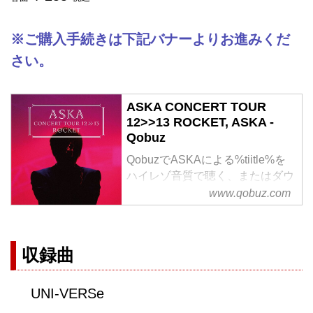
※ご購入手続きは下記バナーよりお進みくだ
さい。
ASKA CONCERT TOUR
12>>13 ROCKET, ASKA -
Qobuz
QobuzでASKAによる%tiitle%を
ハイレゾ音質で聴く、またはダウ
ンロードする
www.qobuz.com
サブスクリプションは¥1,280/月
から
収録曲
UNI-VERSe