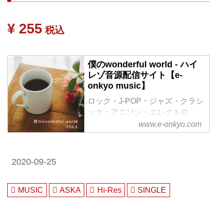
¥ 255
税込
僕のwonderful world - ハイ
レゾ音源配信サイト【e-
onkyo music】
ロック・J-POP・ジャズ・クラシ
ック・アニソン・エレクトロ。
様々なジャンルをハイレゾで配信
www.e-onkyo.com
中。WAV・flac・DSDなど各種フ
ォーマット選択も可能。ハイレゾ
聴くならe-onkyo music！
2020-09-25
MUSIC
ASKA
Hi-Res
SINGLE