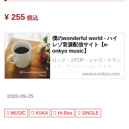
¥ 255
税込
僕のwonderful world - ハイ
レゾ音源配信サイト【e-
onkyo music】
ロック・J-POP・ジャズ・クラシ
ック・アニソン・エレクトロ。
様々なジャンルをハイレゾで配信
www.e-onkyo.com
中。WAV・flac・DSDなど各種フ
ォーマット選択も可能。ハイレゾ
聴くならe-onkyo music！
2020-09-25
MUSIC
ASKA
Hi-Res
SINGLE