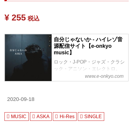
¥ 255
税込
自分じゃないか - ハイレゾ音
源配信サイト【e-onkyo
music】
ロック・J-POP・ジャズ・クラシ
ック・アニソン・エレクトロ。
様々なジャンルをハイレゾで配信
www.e-onkyo.com
中。WAV・flac・DSDなど各種フ
ォーマット選択も可能。ハイレゾ
聴くならe-onkyo music！
2020-09-18
MUSIC
ASKA
Hi-Res
SINGLE