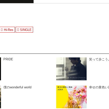
Hi-Res
SINGLE
PRIDE
笑って歩こう
僕のwonderful world
幸せの黄色い