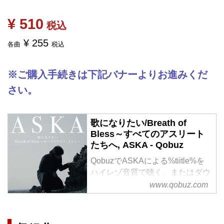
¥ 510
税込
¥ 255
各曲
税込
※ご購入手続きは下記バナーよりお進みくだ
さい。
歌になりたい/Breath of
Bless～すべてのアスリート
たちへ, ASKA - Qobuz
QobuzでASKAによる%tiitle%を
ハイレゾ音質で聴く、またはダウ
ンロードする
www.qobuz.com
サブスクリプションは¥1,280/月
から