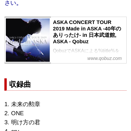
さい。
ASKA CONCERT TOUR
2019 Made in ASKA -40年の
ありったけ- in 日本武道館,
ASKA - Qobuz
QobuzでASKAによる%tiitle%を
ハイレゾ音質で聴く、またはダウ
www.qobuz.com
ンロードする
サブスクリプションは¥1,280/月
から
収録曲
1. 未来の勲章
2. ONE
3. 明け方の君