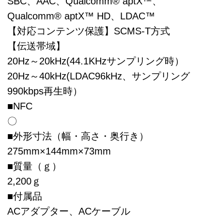
SBC、AAC、Qualcomm® aptX™、
Qualcomm® aptX™ HD、LDAC™
【対応コンテンツ保護】SCMS-T方式
【伝送帯域】
20Hz～20kHz(44.1KHzサンプリング時）
20Hz～40kHz(LDAC96kHz、サンプリング
990kbps再生時）
■NFC
〇
■外形寸法（幅・高さ・奥行き）
275mm×144mm×73mm
■質量（ｇ）
2,200ｇ
■付属品
ACアダプター、ACケーブル