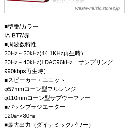
色のピアノ塗装
●大口径サブウーファーとハイレ
weare-music.stores.jp
ゾ対応フルレンジスピーカーユニ
ットを採用
■型番/カラー
●高音質Bluetoothコーデックの
LDACとaptX HDに両対応
IA-BT7/赤
●スピーカー同士の干渉を排除し
■周波数特性
たバイアンプ構成
20Hz～20kHz(44.1KHz再生時）
●アナログ音源もデジタル処理に
より高音質化
20Hz～40kHz(LDAC96kHz、サンプリング
●Weare監修による音質チューニ
990kbps再生時）
ング
■スピーカー・ユニット
Bluetoothでハイレゾサウンドを
お楽しみいただける特性を兼ね備
φ57mmコーン型フルレンジ
えています。
φ110mmコーン型サブウーファー
■型番/カラー
■パッシブラジエーター
IA-BT7/レッド
■周波数特性
120㎜×80㎜
20Hz～20kHz(44.1KH...
■最大出力（ダイナミックパワー）