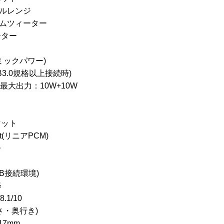
フルレンジ
ームツィーター
ーター
ミックパワー)
USB3.0規格以上接続時)
、最大出力：10W+10W
マット
it(リニアPCM)
子
B接続環境)
降
8.1/10
さ・奥行き)
17mm