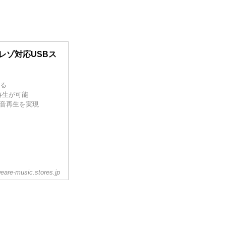
ハイレゾ対応USBス
める
再生が可能
音再生を実現
eare-music.stores.jp