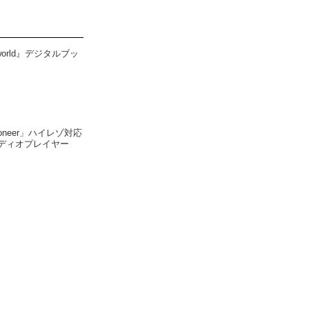
l world』デジタルブッ
Pioneer」ハイレゾ対応
ディオプレイヤー