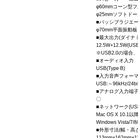
φ60mmコーン型
φ25mmソフトド
■パッシブラジエ
φ70mm平面振動板
■最大出力(ダイナ
12.5W+12.5W(
※USB2.0の場合
■オーディオ入力
USB(Type B)
■入力音声フォー
USB:～96kHz/24b
■アナログ入力端
〇
■ネットワーク(US
Mac OS X 10.1以
Windows Vista/7/8/
■外形寸法(幅・高
113mm×162mm×1