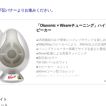
下記バナーよりお進みください。
「Olasonic × Weareチューニング」
ピーカー
●USB接続のみで簡単にハイレゾサウンドを楽し
●同軸2Wayスピーカーにより、45kHz以上の広域
●パッシブラジエーター搭載でサイズを超えた重低
●Weare監修による音質チューニング
■型式名/カラー
TW-S9/パールホワイト
■スピーカー・ユニット
φ60mmコーン型フルレンジ
φ25mmソフトドームツィーター
■パッシブラジエーター
w
φ70mm平面振動板
■最大出力(ダイナミックパワー)
12.5W+12.5W(USB3.0規格以上接続時)
※USB...
ワイト
ニット