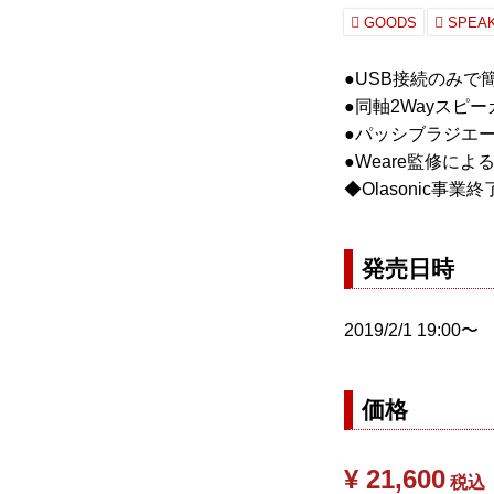
GOODS
SPEA
●USB接続のみ
●同軸2Wayスピ
●パッシブラジエ
●Weare監修に
◆Olasonic事
発売日時
2019/2/1 19:00〜
価格
¥ 21,600
税込