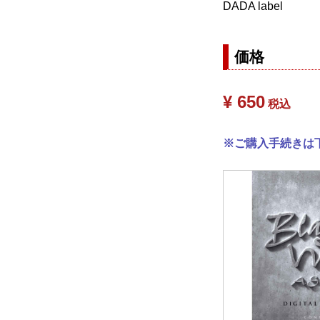
DADA label
価格
¥ 650
税込
※ご購入手続きは