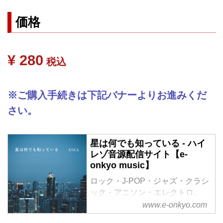
価格
¥ 280
税込
※ご購入手続きは下記バナーよりお進みくだ
さい。
星は何でも知っている - ハイ
レゾ音源配信サイト【e-
onkyo music】
ロック・J-POP・ジャズ・クラシ
ック・アニソン・エレクトロ。
様々なジャンルをハイレゾで配信
www.e-onkyo.com
中。WAV・flac・DSDなど各種フ