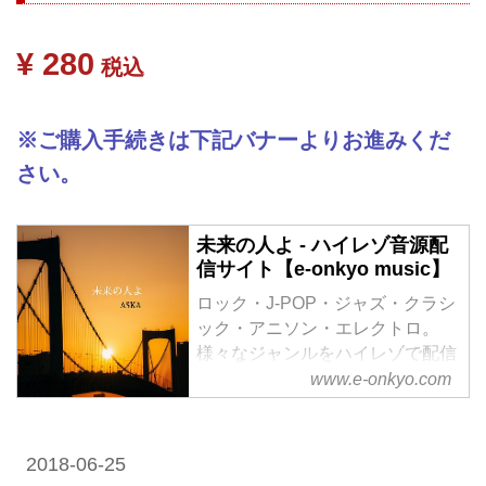
¥ 280
税込
※ご購入手続きは下記バナーよりお進みくだ
さい。
未来の人よ - ハイレゾ音源配
信サイト【e-onkyo music】
ロック・J-POP・ジャズ・クラシ
ック・アニソン・エレクトロ。
様々なジャンルをハイレゾで配信
中。WAV・flac・DSDなど各種フ
www.e-onkyo.com
ォーマット選択も可能。ハイレゾ
聴くならe-onkyo music！
2018-06-25