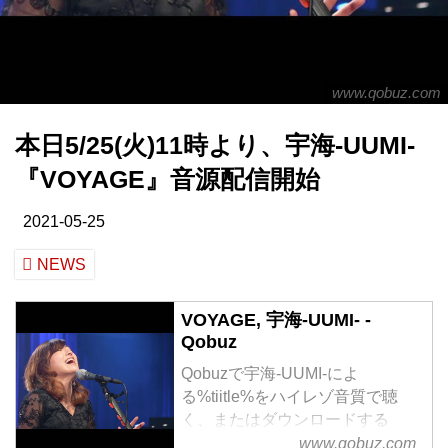
www.qobuz.com
本日5/25(火)11時より、宇海-UUMI-
『VOYAGE』音源配信開始
2021-05-25
NEWS
VOYAGE, 宇海-UUMI- -
Qobuz
Qobuzで宇海-UUMI-によ
る%tiitle%をハイレゾ音質で聴
く、またはダウンロードする
サブスクリプションは¥1,280/月
www.qobuz.com