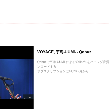
VOYAGE, 宇海-UUMI- - Qobuz
Qobuzで宇海-UUMI-による%tiitle%をハイレ
ンロードする
サブスクリプションは¥1,280/月から