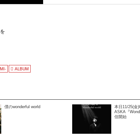
を
MI-
ALBUM
僕のwonderful world
本日11/25(
ASKA『Wonde
信開始