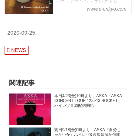
ック・アニソン・エレクトロ。
様々なジャンルをハイレゾで配信
www.e-onkyo.com
中。WAV・flac・DSDなど各種フ
ォーマット選択も可能。ハイレゾ
聴くならe-onkyo music！
2020-09-25
NEWS
関連記事
本日4/23(金)19時より、ASKA『ASKA
CONCERT TOUR 12>>13 ROCKET』
ハイレゾ音源配信開始
明日9/18(金)0時より、ASKA『自分じ
ゃないか』ハイレゾ&通常音源配信開