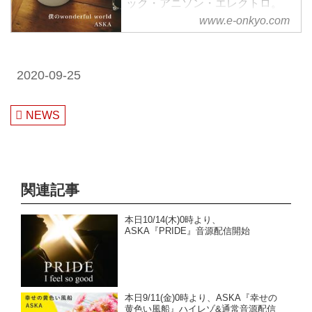
ック・アニソン・エレクトロ。
様々なジャンルをハイレゾで配信
www.e-onkyo.com
中。WAV・flac・DSDなど各種フ
ォーマット選択も可能。ハイレゾ
聴くならe-onkyo music！
2020-09-25
NEWS
関連記事
本日10/14(木)0時より、
ASKA『PRIDE』音源配信開始
本日9/11(金)0時より、ASKA『幸せの
黄色い風船』ハイレゾ&通常音源配信