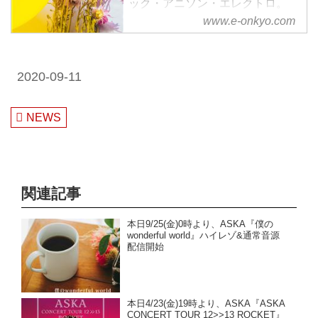
ック・アニソン・エレクトロ。
様々なジャンルをハイレゾで配信
www.e-onkyo.com
中。WAV・flac・DSDなど各種フ
ォーマット選択も可能。ハイレゾ
聴くならe-onkyo music！
2020-09-11
NEWS
関連記事
本日9/25(金)0時より、ASKA『僕の
wonderful world』ハイレゾ&通常音源
配信開始
本日4/23(金)19時より、ASKA『ASKA
CONCERT TOUR 12>>13 ROCKET』