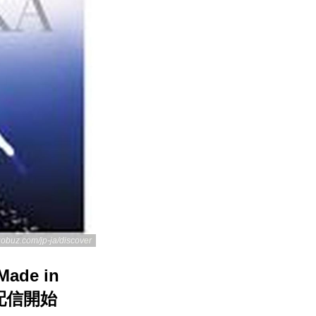
qobuz.com/jp-ja/discover
ade in
ゾ配信開始