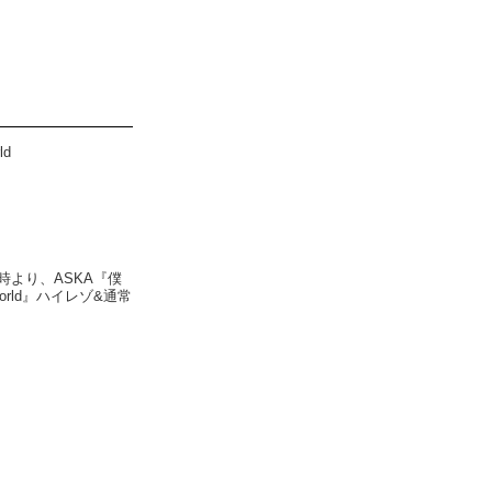
ld
)0時より、ASKA『僕
l world』ハイレゾ&通常