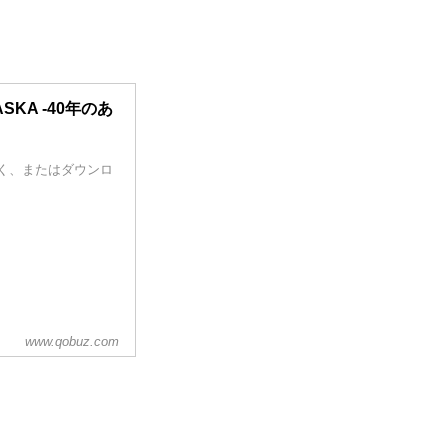
 ASKA -40年のあ
で聴く、またはダウンロ
www.qobuz.com