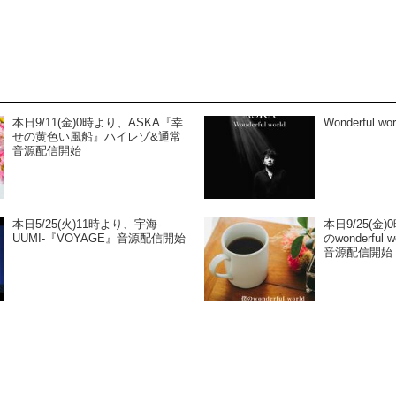
本日9/11(金)0時より、ASKA『幸
Wonderful wor
せの黄色い風船』ハイレゾ&通常
音源配信開始
本日5/25(火)11時より、宇海-
本日9/25(金
UUMI-『VOYAGE』音源配信開始
のwonderfu
音源配信開始